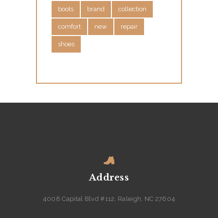
N
boots
brand
collection
C
comfort
new
repair
O
shoes
N
T
A
C
T
S
Address
4008 Capital Blvd #112, Raleigh, NC 27604