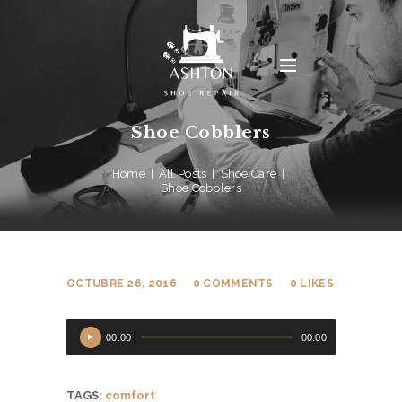
Shoe Cobblers
Home
All Posts
Shoe Care
Shoe Cobblers
OCTUBRE 26, 2016
0
COMMENTS
0
LIKES
Reproductor
00:00
00:00
de
audio
TAGS:
comfort