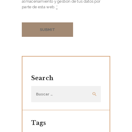
almacenamiento y gestión de tus datos por
O
parte de esta web.
*
R
D
A
N
R
E
S
T
Search
O
Buscar:
R
A
T
I
Tags
O