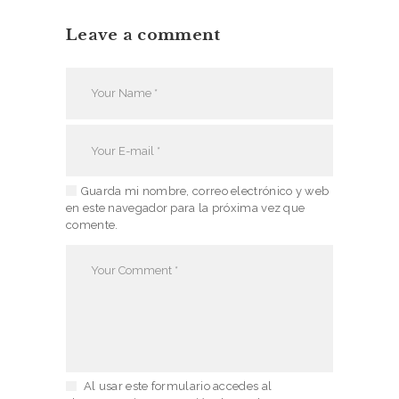
S
Leave a comment
S
E
R
V
I
C
Guarda mi nombre, correo electrónico y web
en este navegador para la próxima vez que
E
comente.
S
N
I
K
E
J
Al usar este formulario accedes al