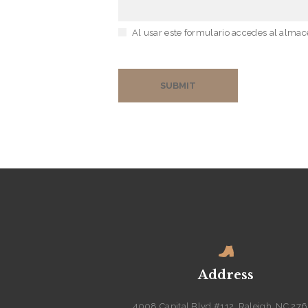
Al usar este formulario accedes al almac
Address
4008 Capital Blvd #112, Raleigh, NC 27