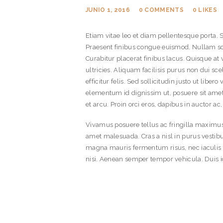
JUNIO 1, 2016
0
COMMENTS
0
LIKES
Etiam vitae leo et diam pellentesque porta. 
Praesent finibus congue euismod. Nullam sc
Curabitur placerat finibus lacus. Quisque at
ultricies. Aliquam facilisis purus non dui 
efficitur felis. Sed sollicitudin justo ut liber
elementum id dignissim ut, posuere sit amet 
et arcu. Proin orci eros, dapibus in auctor a
Vivamus posuere tellus ac fringilla maximus
amet malesuada. Cras a nisl in purus vestibu
magna mauris fermentum risus, nec iaculis ex
nisi. Aenean semper tempor vehicula. Duis id 
HOME