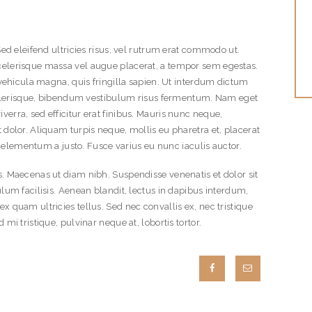
Sed eleifend ultricies risus, vel rutrum erat commodo ut.
elerisque massa vel augue placerat, a tempor sem egestas.
 vehicula magna, quis fringilla sapien. Ut interdum dictum
scelerisque, bibendum vestibulum risus fermentum. Nam eget
o viverra, sed efficitur erat finibus. Mauris nunc neque,
dolor. Aliquam turpis neque, mollis eu pharetra et, placerat
c, elementum a justo. Fusce varius eu nunc iaculis auctor.
. Maecenas ut diam nibh. Suspendisse venenatis et dolor sit
lum facilisis. Aenean blandit, lectus in dapibus interdum,
 quam ultricies tellus. Sed nec convallis ex, nec tristique
mi tristique, pulvinar neque at, lobortis tortor.