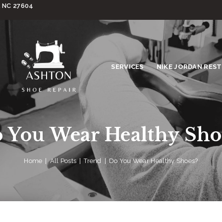
, NC 27604
SERVICES
NIKE JORDAN RES
 You Wear Healthy Sho
Home
All Posts
Trend
Do You Wear Healthy Shoes?