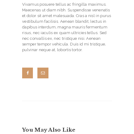
Vivamus posuere tellus ac fringilla maximus.
Maecenas ut diam nibh. Suspendisse venenatis
et dolor sit amet malesuada. Cras a nisl in purus
vestibulum facilisis. Aenean blandit, lectus in
dapibus interdum, magna mauris fermentum
risus, nec iaculis ex quam ultricies tellus. Sed
nec convallis ex, nec tristique nisi. Aenean
semper tempor vehicula. Duis id mi tristique,
pulvinar neque at, lobortis tortor.
H
O
You May Also Like
M