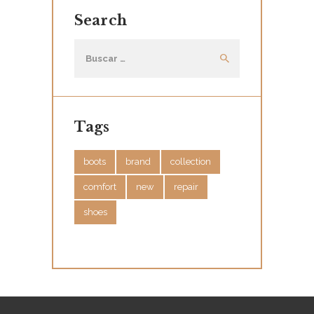
S
Search
Buscar:
Tags
boots
brand
collection
comfort
new
repair
shoes