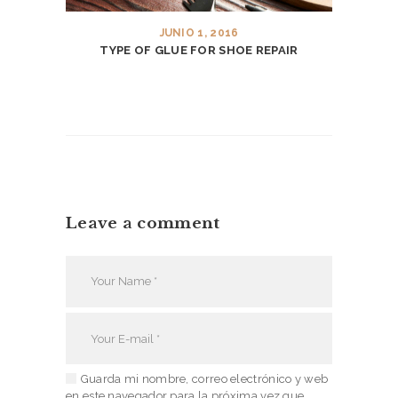
E
S
JUNIO 1, 2016
TYPE OF GLUE FOR SHOE REPAIR
N
I
K
E
J
O
R
Leave a comment
D
A
N
R
E
Guarda mi nombre, correo electrónico y web
S
en este navegador para la próxima vez que