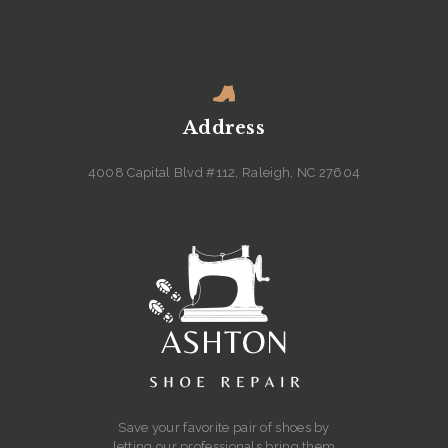
Address
4008 Capital Blvd #112, Raleigh, NC 27604
Save your favorite pair of shoes by
letting our professionals bring them