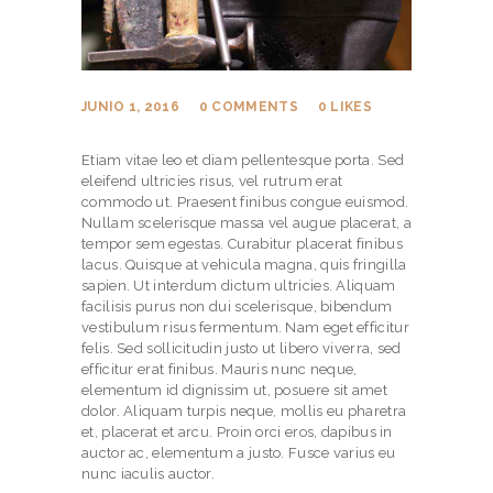
JUNIO 1, 2016
0
COMMENTS
0
LIKES
Etiam vitae leo et diam pellentesque porta. Sed
eleifend ultricies risus, vel rutrum erat
commodo ut. Praesent finibus congue euismod.
Nullam scelerisque massa vel augue placerat, a
tempor sem egestas. Curabitur placerat finibus
lacus. Quisque at vehicula magna, quis fringilla
sapien. Ut interdum dictum ultricies. Aliquam
facilisis purus non dui scelerisque, bibendum
vestibulum risus fermentum. Nam eget efficitur
felis. Sed sollicitudin justo ut libero viverra, sed
efficitur erat finibus. Mauris nunc neque,
elementum id dignissim ut, posuere sit amet
dolor. Aliquam turpis neque, mollis eu pharetra
et, placerat et arcu. Proin orci eros, dapibus in
auctor ac, elementum a justo. Fusce varius eu
nunc iaculis auctor.