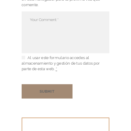
T
comente.
O
R
A
T
I
O
Al usar este formulario accedes al
almacenamiento y gestión de tus datos por
N
parte de esta web.
*
C
O
N
T
A
C
T