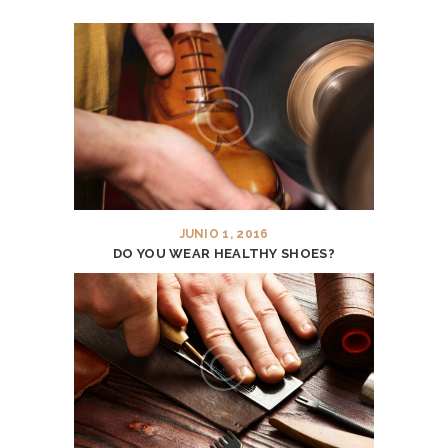
E
A
B
O
U
T
U
S
JUNIO 1, 2016
DO YOU WEAR HEALTHY SHOES?
S
E
R
V
I
C