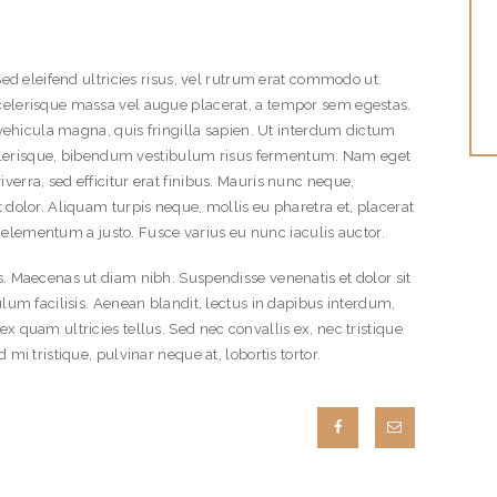
Sed eleifend ultricies risus, vel rutrum erat commodo ut.
elerisque massa vel augue placerat, a tempor sem egestas.
 vehicula magna, quis fringilla sapien. Ut interdum dictum
scelerisque, bibendum vestibulum risus fermentum. Nam eget
o viverra, sed efficitur erat finibus. Mauris nunc neque,
dolor. Aliquam turpis neque, mollis eu pharetra et, placerat
c, elementum a justo. Fusce varius eu nunc iaculis auctor.
. Maecenas ut diam nibh. Suspendisse venenatis et dolor sit
lum facilisis. Aenean blandit, lectus in dapibus interdum,
 quam ultricies tellus. Sed nec convallis ex, nec tristique
mi tristique, pulvinar neque at, lobortis tortor.