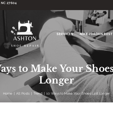
, NC 27604
SERVICES
NIKE JORDAN RES
ays to Make Your Shoes
Longer
Home
All Posts
Trend
10 Ways to Make Your Shoes Last Longer