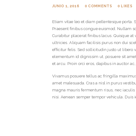
JUNIO 1, 2016
0
COMMENTS
0
LIKES
Etiam vitae leo et diam pellentesque porta. 
Praesent finibus congue euismod. Nullam sc
Curabitur placerat finibus lacus. Quisque at
ultricies. Aliquam facilisis purus non dui 
efficitur felis. Sed sollicitudin justo ut liber
elementum id dignissim ut, posuere sit amet 
et arcu. Proin orci eros, dapibus in auctor a
Vivamus posuere tellus ac fringilla maximus
amet malesuada. Cras a nisl in purus vestibu
magna mauris fermentum risus, nec iaculis ex
nisi. Aenean semper tempor vehicula. Duis id 
HOME