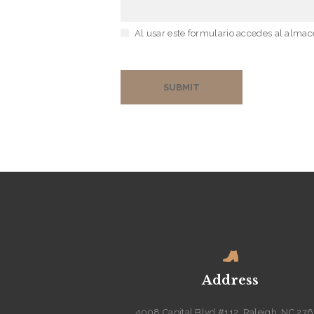
Al usar este formulario accedes al almac
Address
4008 Capital Blvd #112, Raleigh, NC 27