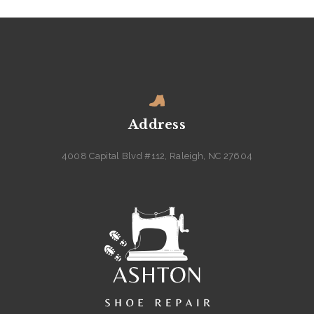
Address
4008 Capital Blvd #112, Raleigh, NC 27604