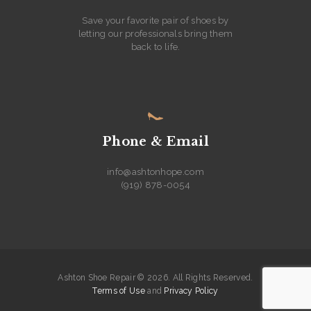
Save your favorite pair of shoes by
letting our professionals bring them
back to life.
Phone & Email
info@ashtonhope.com
(919) 878-0054
Ashton Shoe Repair © 2026. All Rights Reserved.
Terms of Use
and
Privacy Policy