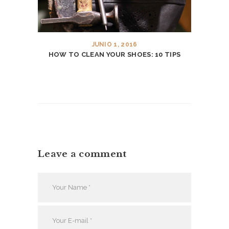
E
S
N
JUNIO 1, 2016
HOW TO CLEAN YOUR SHOES: 10 TIPS
I
K
E
J
O
R
D
Leave a comment
A
N
R
E
S