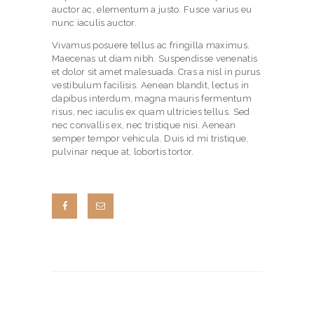
auctor ac, elementum a justo. Fusce varius eu
nunc iaculis auctor.
Vivamus posuere tellus ac fringilla maximus.
Maecenas ut diam nibh. Suspendisse venenatis
et dolor sit amet malesuada. Cras a nisl in purus
vestibulum facilisis. Aenean blandit, lectus in
dapibus interdum, magna mauris fermentum
risus, nec iaculis ex quam ultricies tellus. Sed
nec convallis ex, nec tristique nisi. Aenean
semper tempor vehicula. Duis id mi tristique,
pulvinar neque at, lobortis tortor.
H
O