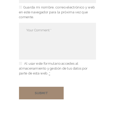
T
Guarda mi nombre, correo electrónico y web
en este navegador para la próxima vez que
O
comente.
R
A
T
I
O
N
Al usar este formulario accedes al
almacenamiento y gestión de tus datos por
C
parte de esta web.
*
O
N
T
A
C