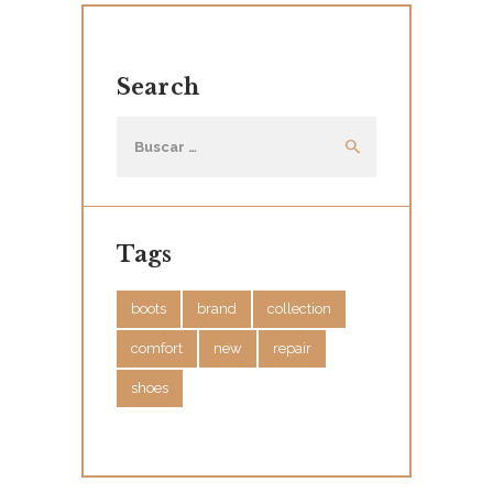
T
S
Search
Buscar:
Tags
boots
brand
collection
comfort
new
repair
shoes