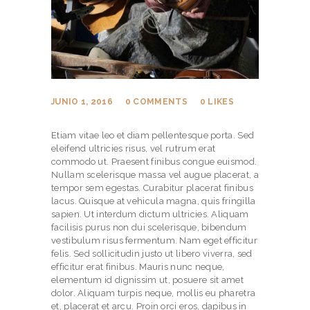
JUNIO 1, 2016
0
COMMENTS
0
LIKES
Etiam vitae leo et diam pellentesque porta. Sed
eleifend ultricies risus, vel rutrum erat
commodo ut. Praesent finibus congue euismod.
Nullam scelerisque massa vel augue placerat, a
tempor sem egestas. Curabitur placerat finibus
lacus. Quisque at vehicula magna, quis fringilla
sapien. Ut interdum dictum ultricies. Aliquam
facilisis purus non dui scelerisque, bibendum
vestibulum risus fermentum. Nam eget efficitur
felis. Sed sollicitudin justo ut libero viverra, sed
efficitur erat finibus. Mauris nunc neque,
elementum id dignissim ut, posuere sit amet
dolor. Aliquam turpis neque, mollis eu pharetra
et, placerat et arcu. Proin orci eros, dapibus in