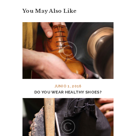
M
E
You May Also Like
A
B
O
U
T
U
S
JUNIO 1, 2016
S
DO YOU WEAR HEALTHY SHOES?
E
R
V
I
C